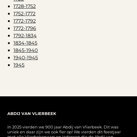
1728-1752
1752-1772
1772-1792
1772-1796
1792-1834
1834-1845
1845-1940
1940-1945
1945
ABDIJ VAN VLIERBEEK
In 2025 vierden we 900 jaar Abdij van Vlierbeek. Dit was
uniek en daar zijn we ook fier op! We vierden dit feestjaar
met alle Vlierbekenaars en iedereen die de Abdij van