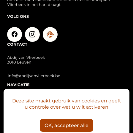
Vlierbeek in het hart draagt.
VOLG ONS
CONTACT
Abdij van Vlierbeek
3010 Leuven
info@abdijvanvlierbeek.be
NAVIGATIE
Over Vlierbeek
Deze site maakt gebruik van cookies en geeft
Vlierbeek nu
u controle over wat u wilt activeren
Plan je bezoek
Abdijsite
OK, accepteer alle
Het Mariaklokkenspel