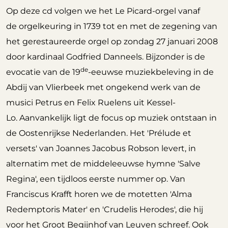
Op deze cd volgen we het Le Picard-
orgel
vanaf
de
orgel
keuring in 1739 tot en met de zegening van
het gerestaureerde
orgel
op zondag 27 januari 2008
door kardinaal Godfried Danneels. Bijzonder is de
de
evocatie van de 19
-eeuwse muziekbeleving in de
Abdij van Vlierbeek met ongekend werk van de
musici Petrus en Felix Ruelens uit Kessel-
Lo. Aanvankelijk ligt de focus op muziek ontstaan in
de Oostenrijkse Nederlanden. Het 'Prélude et
versets'
van Joannes Jacobus Robson levert, in
alternatim met de middeleeuwse hymne 'Salve
Regina', een tijdloos eerste nummer op. Van
Franciscus Krafft horen we de motetten 'Alma
Redemptoris Mater' en 'Crudelis Herodes', die hij
voor het Groot Begijnhof van Leuven schreef. Ook