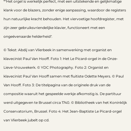
*"
Het orgel is werkelijk perfect, met een uitstekende en gelijkmatige
klank voor de blazers, zonder enige aanpassing, waardoor de registers
hun natuurlijke kracht behouden. Het viervoetige hoofdregister, met
zijn zeer gebruiksvriendelijke klavier, functioneert met een
ongeëvenaarde helderheid".
© Tekst: Abdij van Vlierbeek in samenwerking met organist en
klavecinist Paul Van Hooff.
Foto 1: Het Le Picard-orgel in de Onze-
Lieve-Vrouwekerk. © YDC Photography.
Foto 2: Organist en
klavecinist Paul Van Hooff samen met fluitiste Odette Meyers. © Paul
Van Hooff.
Foto 3: De titelpagina van de originele druk van de
compositie waaruit het gespeelde werkje afkomstig is. De partituur
werd uitgegeven te Brussel circa 1740. © Bibliotheek van het Koninklijk
Conservatorium, Brussel. Foto 4: Het Jean-Baptiste Le Picard-orgel
van Vlierbeek jubelt op cd.