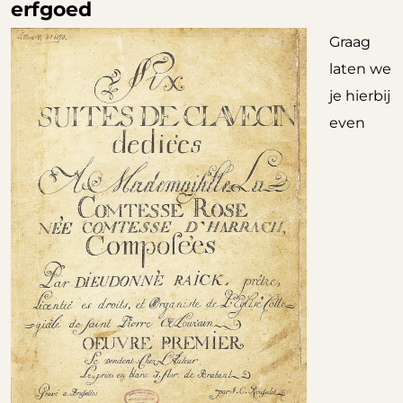
erfgoed
Graag
laten we
je hierbij
even