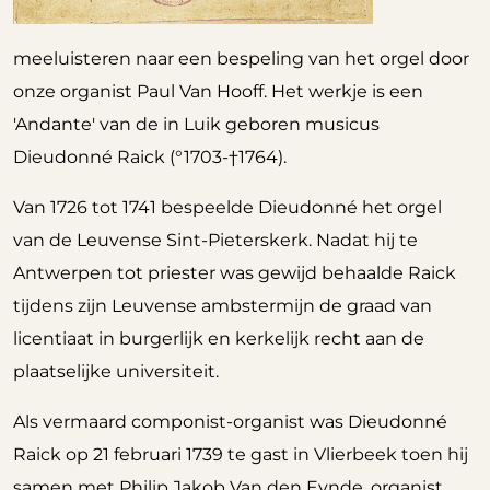
meeluisteren naar een bespeling van het orgel door
onze organist Paul Van Hooff. Het werkje is een
'Andante' van de in Luik geboren musicus
Dieudonné Raick (°1703-†1764).
Van 1726 tot 1741 bespeelde Dieudonné het orgel
van de Leuvense Sint-Pieterskerk. Nadat hij te
Antwerpen tot priester was gewijd behaalde Raick
tijdens zijn Leuvense ambstermijn de graad van
licentiaat in burgerlijk en kerkelijk recht aan de
plaatselijke universiteit.
Als vermaard componist-organist was Dieudonné
Raick op 21 februari 1739 te gast in Vlierbeek toen hij
samen met Philip Jakob Van den Eynde, organist