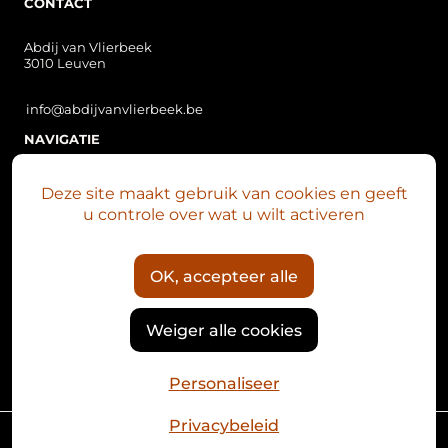
CONTACT
Abdij van Vlierbeek
3010 Leuven
info@abdijvanvlierbeek.be
NAVIGATIE
Over Vlierbeek
Deze site maakt gebruik van cookies en geeft
Vlierbeek nu
u controle over wat u wilt activeren
Plan je bezoek
Abdijsite
OK, accepteer alle
Het Mariaklokkenspel
Nieuws
Weiger alle cookies
Kalender
Personaliseer
Privacybeleid
© 2026 - Abdij van Vlierbeek
Multimedium