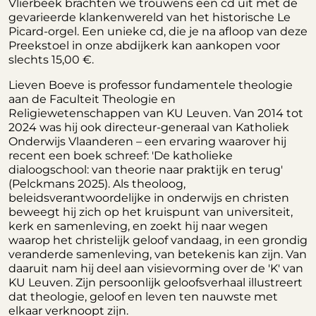
Vlierbeek brachten we trouwens een cd uit met de
gevarieerde klankenwereld van het historische Le
Picard-orgel. Een unieke cd, die je na afloop van deze
Preekstoel in onze abdijkerk kan aankopen voor
slechts 15,00 €.
Lieven Boeve is professor fundamentele theologie
aan de Faculteit Theologie en
Religiewetenschappen van KU Leuven. Van 2014 tot
2024 was hij ook directeur-generaal van Katholiek
Onderwijs Vlaanderen – een ervaring waarover hij
recent een boek schreef: 'De katholieke
dialoogschool: van theorie naar praktijk en terug'
(Pelckmans 2025). Als theoloog,
beleidsverantwoordelijke in onderwijs en christen
beweegt hij zich op het kruispunt van universiteit,
kerk en samenleving, en zoekt hij naar wegen
waarop het christelijk geloof vandaag, in een grondig
veranderde samenleving, van betekenis kan zijn. Van
daaruit nam hij deel aan visievorming over de 'K' van
KU Leuven. Zijn persoonlijk geloofsverhaal illustreert
dat theologie, geloof en leven ten nauwste met
elkaar verknoopt zijn.