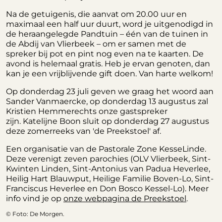
Na de getuigenis, die aanvat om 20.00 uur en
maximaal een half uur duurt, word je uitgenodigd in
de heraangelegde Pandtuin – één van de tuinen in
de Abdij van Vlierbeek – om er samen met de
spreker bij pot en pint nog even na te kaarten. De
avond is helemaal gratis. Heb je ervan genoten, dan
kan je een vrijblijvende gift doen. Van harte welkom!
Op donderdag 23 juli geven we graag het woord aan
Sander Vanmaercke, op donderdag 13 augustus zal
Kristien Hemmerechts onze gastspreker
zijn. Katelijne Boon sluit op donderdag 27 augustus
deze zomerreeks van 'de Preekstoel' af.
Een organisatie van de Pastorale Zone KesseLinde.
Deze verenigt zeven parochies (OLV Vlierbeek, Sint-
Kwinten Linden, Sint-Antonius van Padua Heverlee,
Heilig Hart Blauwput, Heilige Familie Boven-Lo, Sint-
Franciscus Heverlee en Don Bosco Kessel-Lo). Meer
info vind je op
onze webpagina de Preekstoel
.
© Foto: De Morgen.