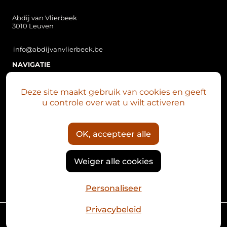
Abdij van Vlierbeek
3010 Leuven
info@abdijvanvlierbeek.be
NAVIGATIE
Over Vlierbeek
Deze site maakt gebruik van cookies en geeft
Vlierbeek nu
u controle over wat u wilt activeren
Plan je bezoek
Abdijsite
OK, accepteer alle
Het Mariaklokkenspel
Nieuws
Weiger alle cookies
Kalender
Personaliseer
Privacybeleid
© 2026 - Abdij van Vlierbeek
Multimedium