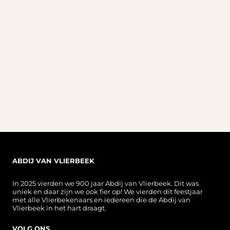
ABDIJ VAN VLIERBEEK
In 2025 vierden we 900 jaar Abdij van Vlierbeek. Dit was
uniek en daar zijn we ook fier op! We vierden dit feestjaar
met alle Vlierbekenaars en iedereen die de Abdij van
Vlierbeek in het hart draagt.
VOLG ONS