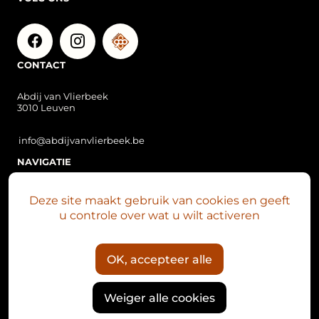
CONTACT
Abdij van Vlierbeek
3010 Leuven
info@abdijvanvlierbeek.be
NAVIGATIE
Over Vlierbeek
Deze site maakt gebruik van cookies en geeft
Vlierbeek nu
u controle over wat u wilt activeren
Plan je bezoek
Abdijsite
OK, accepteer alle
Het Mariaklokkenspel
Nieuws
Weiger alle cookies
Kalender