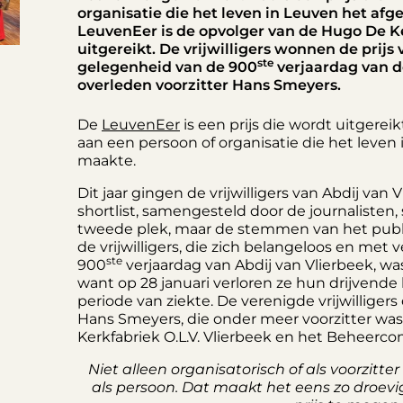
organisatie die het leven in Leuven het af
LeuvenEer is de opvolger van de Hugo De Ke
uitgereikt. De vrijwilligers wonnen de prijs 
ste
gelegenheid van de 900
verjaardag van d
overleden voorzitter Hans Smeyers.
De
LeuvenEer
is een prijs die wordt uitgerei
aan een persoon of organisatie die het leve
maakte.
Dit jaar gingen de vrijwilligers van Abdij van 
shortlist, samengesteld door de journalisten,
tweede plek, maar de stemmen van het publie
de vrijwilligers, die zich belangeloos en met
ste
900
verjaardag van Abdij van Vlierbeek, 
want op 28 januari verloren ze hun drijvende
periode van ziekte. De verenigde vrijwillige
Hans Smeyers, die onder meer voorzitter was
Kerkfabriek O.L.V. Vlierbeek en het Beheercom
Niet alleen organisatorisch of als voorzit
als persoon. Dat maakt het eens zo droevig