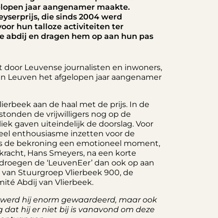
gelopen jaar aangenamer maakte.
yserprijs, die sinds 2004 werd
voor hun talloze activiteiten ter
e abdij en dragen hem op aan hun pas
kt door Leuvense journalisten en inwoners,
n in Leuven het afgelopen jaar aangenamer
Vlierbeek aan de haal met de prijs. In de
 stonden de vrijwilligers nog op de
k gaven uiteindelijk de doorslag. Voor
 veel enthousiasme inzetten voor de
was de bekroning een emotioneel moment,
 kracht, Hans Smeyers, na een korte
rs droegen de ‘LeuvenEer’ dan ook op aan
 van Stuurgroep Vlierbeek 900, de
ité Abdij van Vlierbeek.
ter werd hij enorm gewaardeerd, maar ook
 dat hij er niet bij is vanavond om deze