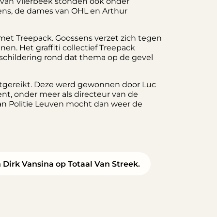
j van Vlierbeek stonden ook onder
sens, de dames van OHL en Arthur
met Treepack. Goossens verzet zich tegen
n. Het graffiti collectief Treepack
rschildering rond dat thema op de gevel
tgereikt. Deze werd gewonnen door Luc
ent, onder meer als directeur van de
van Politie Leuven mocht dan weer de
 Dirk Vansina op Totaal Van Streek.