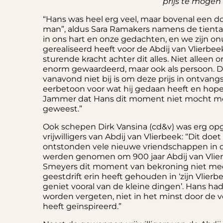
prijs te moge
“Hans was heel erg veel, maar bovenal een d
man”, aldus Sara Ramakers namens de tientall
in ons hart en onze gedachten, en we zijn onu
gerealiseerd heeft voor de Abdij van Vlierbeek,
sturende kracht achter dit alles. Niet alleen or
enorm gewaardeerd, maar ook als persoon. Da
vanavond niet bij is om deze prijs in ontvan
eerbetoon voor wat hij gedaan heeft en hopeli
Jammer dat Hans dit moment niet mocht meem
geweest.”
Ook schepen Dirk Vansina (cd&v) was erg o
vrijwilligers van Abdij van Vlierbeek: “Dit doet 
ontstonden vele nieuwe vriendschappen in d
werden genomen om 900 jaar Abdij van Vlier
Smeyers dit moment van bekroning niet me
geestdrift erin heeft gehouden in ‘zijn Vlierbee
geniet vooral van de kleine dingen’. Hans had 
worden vergeten, niet in het minst door de ve
heeft geïnspireerd.”