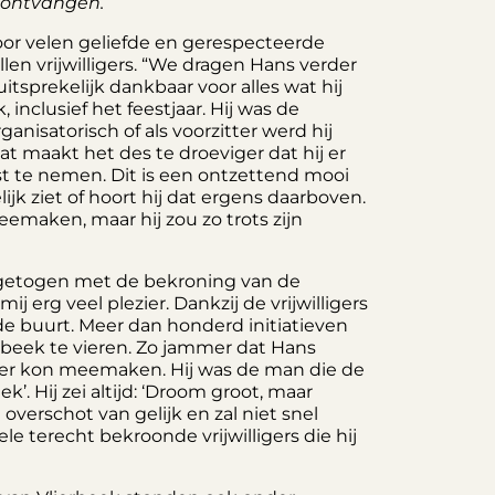
n ontvangen
.
oor velen geliefde en gerespecteerde
en vrijwilligers. “We dragen Hans verder
itsprekelijk dankbaar voor alles wat hij
 inclusief het feestjaar. Hij was de
ganisatorisch of als voorzitter werd hij
t maakt het des te droeviger dat hij er
gst te nemen. Dit is een ontzettend mooi
jk ziet of hoort hij dat ergens daarboven.
aken, maar hij zou zo trots zijn
pgetogen met de bekroning van de
mij erg veel plezier. Dankzij de vrijwilligers
e buurt. Meer dan honderd initiatieven
beek te vieren. Zo jammer dat Hans
er kon meemaken. Hij was de man die de
k’. Hij zei altijd: ‘Droom groot, maar
overschot van gelijk en zal niet snel
le terecht bekroonde vrijwilligers die hij