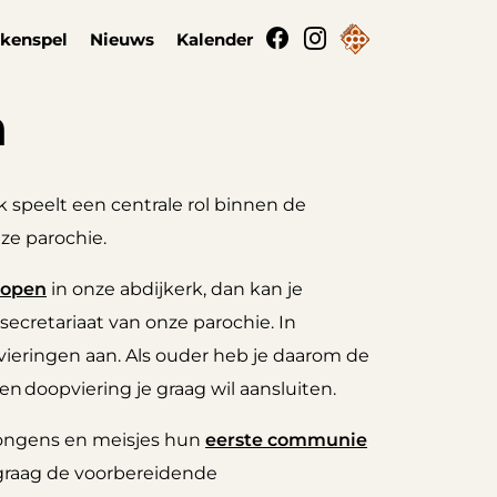
kenspel
Nieuws
Kalender
n
 speelt een centrale rol binnen de
ze parochie.
open
in onze abdijkerk, dan kan je
cretariaat van onze parochie. In
ieringen aan. Als ouder heb je daarom de
en doopviering je graag wil aansluiten.
n jongens en meisjes hun
eerste communie
r graag de voorbereidende