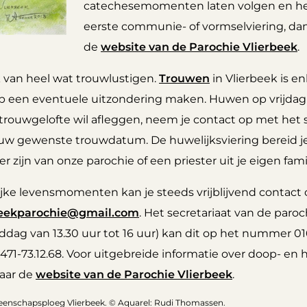
catechesemomenten laten volgen en hen
eerste communie- of vormselviering, dan 
de
website van de Parochie Vlierbeek
.
k van heel wat trouwlustigen.
Trouwen
in Vlierbeek is e
p een eventuele uitzondering maken. Huwen op vrijdag
 trouwgelofte wil afleggen, neem je contact op met het 
ouw gewenste trouwdatum. De huwelijksviering bereid je 
r zijn van onze parochie of een priester uit je eigen fami
lijke levensmomenten kan je steeds vrijblijvend cont
beekparochie@gmail.com
. Het secretariaat van de paroc
dag van 13.30 uur tot 16 uur) kan dit op het nummer 01
471-73.12.68. Voor uitgebreide informatie over doop- en
naar de
website van de Parochie Vlierbeek
.
eenschapsploeg Vlierbeek. © Aquarel: Rudi Thomassen.