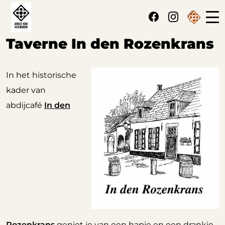
Cookies beheer paneel
Taverne In den Rozenkrans
In het historische
kader van
abdijcafé
In den
Rozenkrans
geniet je van een hapje en een drankje.