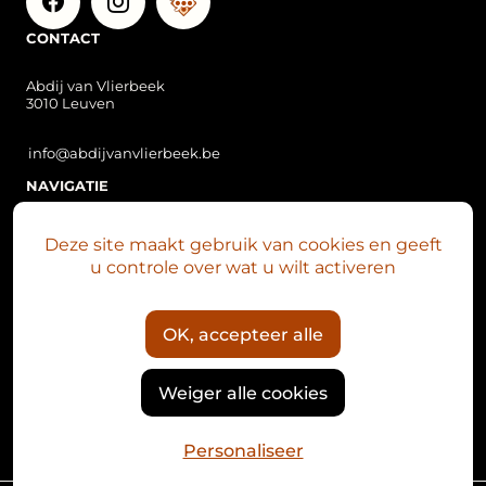
CONTACT
Abdij van Vlierbeek
3010 Leuven
info@abdijvanvlierbeek.be
NAVIGATIE
Over Vlierbeek
Deze site maakt gebruik van cookies en geeft
Vlierbeek nu
u controle over wat u wilt activeren
Plan je bezoek
Abdijsite
OK, accepteer alle
Het Mariaklokkenspel
Nieuws
Weiger alle cookies
Kalender
Personaliseer