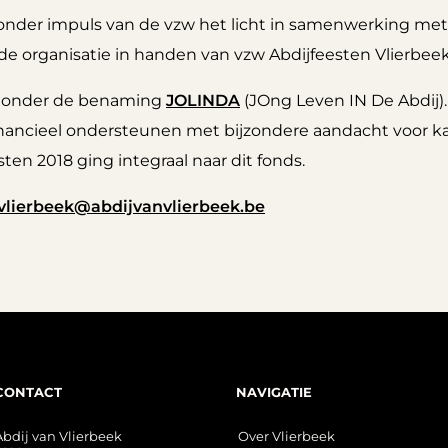
nder impuls van de vzw het licht in samenwerking me
 de organisatie in handen van vzw Abdijfeesten
Vlierbeek
t onder de benaming
JOLINDA
(JOng Leven IN De Abdij). 
 financieel ondersteunen met bijzondere aandacht voor
en 2018 ging integraal naar dit fonds.
vlierbeek@abdijvanvlierbeek.be
CONTACT
NAVIGATIE
Abdij van Vlierbeek
Over Vlierbeek