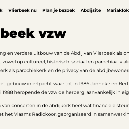
ek
Vlierbeek nu
Plan je bezoek
Abdijsite
Mariaklok
rbeek vzw
ing en verdere uitbouw van de Abdij van Vlierbeek als
 zowel op cultureel, historisch, sociaal en parochiaal vlak
kerk als parochiekerk en de privacy van de abdijbewoner
het gebouw in erfpacht waar tot in 1986 Janneke en Ber
1988 heropende de vzw de herberg, aanvankelijk in eige
 van concerten in de abdijkerk heel wat financiële steu
t met het Vlaams Radiokoor, georganiseerd in samenwerki