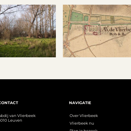
CONTACT
NAVIGATIE
Abdij van Vlierbeek
Over Vlierbeek
3010 Leuven
Vlierbeek nu
Plan je bezoek