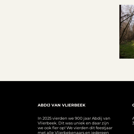
ABDIJ VAN VLIERBEEK
In 2025 vierden we 900 jaar Abdij van
Vlierbeek. Dit was uniek en daar zijn
we ook fier op! We vierden dit feestjaar
met alle Vlierbekenaars en iedereen