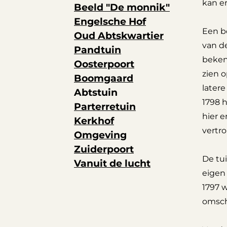
kan e
Beeld "De monnik"
Engelsche Hof
Een be
Oud Abtskwartier
van d
Pandtuin
bekend
Oosterpoort
zien o
Boomgaard
latere
Abtstuin
1798 h
Parterretuin
hier e
Kerkhof
vertro
Omgeving
Zuiderpoort
De tui
Vanuit de lucht
eigen 
1797 
omschr