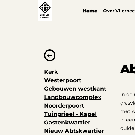
Cookies beheer paneel
Home
Over Vlierbe
Ab
Kerk
Westerpoort
Gebouwen westkant
In de
Landbouwcomplex
grasv
Noorderpoort
met w
Tuinprieel - Kapel
in een
Gastenkwartier
duide
Nieuw Abtskwartier