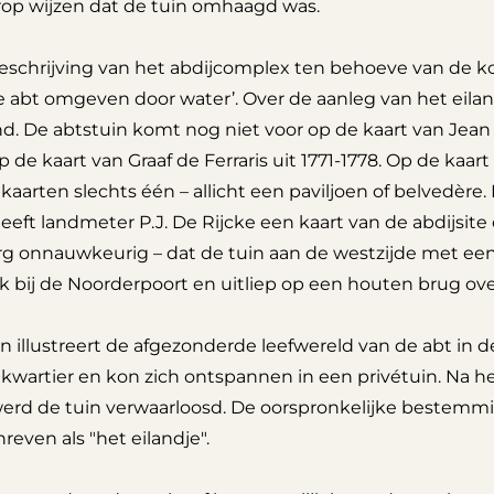
rop wijzen dat de tuin omhaagd was.
schrijving van het abdijcomplex ten behoeve van de kope
e abt omgeven door water’. Over de aanleg van het eila
. De abtstuin komt nog niet voor op de kaart van Jean Vil
p de kaart van Graaf de Ferraris uit 1771-1778. Op de ka
 kaarten slechts één – allicht een paviljoen of belvedèr
eeft landmeter P.J. De Rijcke een kaart van de abdijsite
rg onnauwkeurig – dat de tuin aan de westzijde met een 
k bij de Noorderpoort en uitliep op een houten brug ove
n illustreert de afgezonderde leefwereld van de abt in de
kwartier en kon zich ontspannen in een privétuin. Na he
werd de tuin verwaarloosd. De oorspronkelijke bestemm
even als "het eilandje".