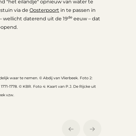
nd "het eilandje" opnieuw van water te
stuin via de
Oosterpoort
in te passen in
de
wellicht daterend uit de 19
eeuw – dat
geopend.
delijk waar te nemen. © Abdij van Vlierbeek.
Foto 2:
t 1771-1778. © KBR.
Foto 4: Kaart van P.J. De Rijcke uit
eek vzw.