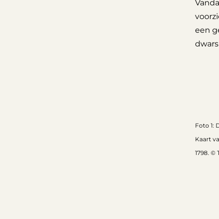
Vanda
voorz
een g
dwars 
Foto 1: 
Kaart va
1798.
© 