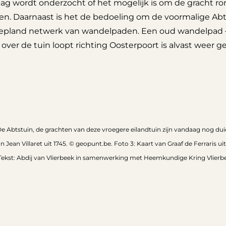
ag wordt onderzocht of het mogelijk is om de gracht ro
ien. Daarnaast is het de bedoeling om de voormalige Abt
epland netwerk van wandelpaden. Een oud wandelpad – 
over de tuin loopt richting Oosterpoort is alvast weer 
De Abtstuin, de grachten van deze vroegere eilandtuin zijn vandaag nog dui
n Jean Villaret uit 1745. © geopunt.be. Foto 3: Kaart van Graaf de Ferraris ui
Tekst: Abdij van Vlierbeek in samenwerking met Heemkundige Kring Vlierb