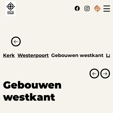
Cookies beheer paneel
Kerk
Westerpoort
Gebouwen westkant
La
Gebouwen
westkant