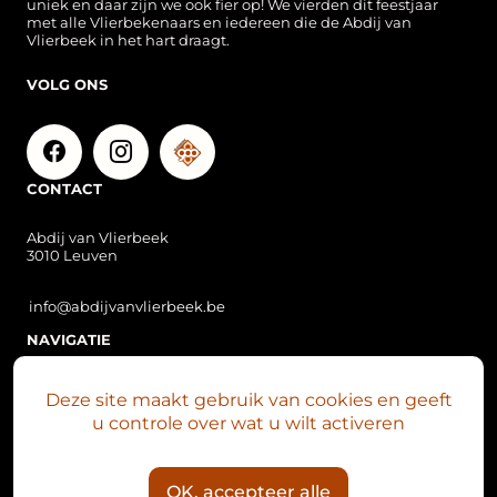
uniek en daar zijn we ook fier op! We vierden dit feestjaar
met alle Vlierbekenaars en iedereen die de Abdij van
Vlierbeek in het hart draagt.
VOLG ONS
CONTACT
Abdij van Vlierbeek
3010 Leuven
info@abdijvanvlierbeek.be
NAVIGATIE
Over Vlierbeek
Deze site maakt gebruik van cookies en geeft
Vlierbeek nu
u controle over wat u wilt activeren
Plan je bezoek
Abdijsite
OK, accepteer alle