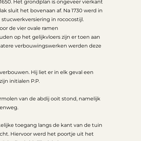
 1650. Het grondplan is ongeveer vierkant
dak sluit het bovenaan af. Na 1730 werd in
tucwerkversiering in rococostijl.
oor de vier ovale ramen
den op het gelijkvloers zijn er toen aan
ns latere verbouwingswerken werden deze
erbouwen. Hij liet er in elk geval een
n initialen P.P.
molen van de abdij ooit stond, namelijk
eenweg.
elijke toegang langs de kant van de tuin
. Hiervoor werd het poortje uit het