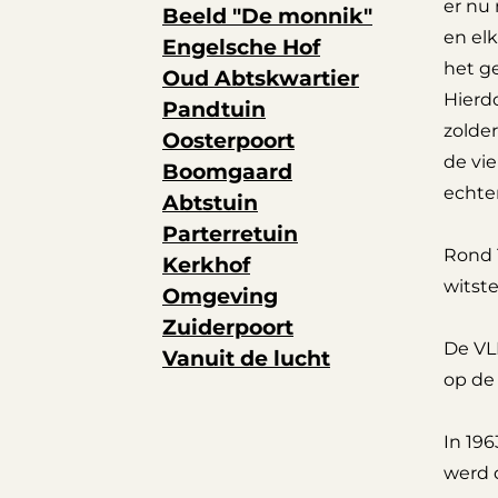
er nu 
Beeld "De monnik"
en elk
Engelsche Hof
het ge
Oud Abtskwartier
Hierdo
Pandtuin
zolder
Oosterpoort
de vi
Boomgaard
echte
Abtstuin
Parterretuin
Rond 1
Kerkhof
witst
Omgeving
Zuiderpoort
De VL
Vanuit de lucht
op de
In 19
werd 