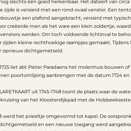
nog slechts één goed herkenbaar. Het dateert van circa
e zijde is versierd met een rond-ovaal venster. Een tent
bouwtje een plafond aangebracht, versierd met typisch s
or creëerde men als het ware een klein zoldertje, waard
vensters werden. Om toch voldoende lichtinval te behou
er zijden kleine rechthoekige raampjes gemaakt. Tijde
r opnieuw dichtgemetseld.
725 liet abt Pieter Paradaens het molenhuis bouwen of v
enen poortomlijsing aanbrengen met de datum 1724 en zij
LARETKAART uit 1745-1748 toont de plaats waar de water
 kruising van het Kloosterdijkpad met de Holsbeeksest
63 werd het prieeltje omgevormd tot kapel. De oorspronk
dichtgemetseld en een nieuwe toegang werd aangebracht