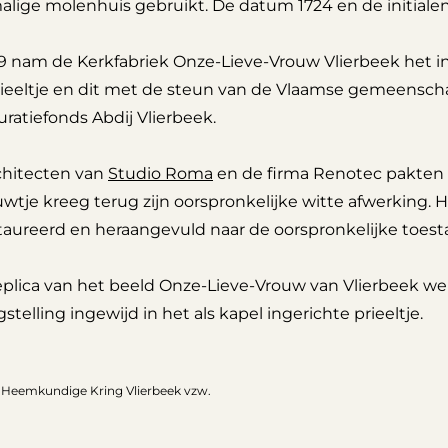
lige molenhuis gebruikt. De datum 1724 en de initialen P.
9 nam de Kerkfabriek Onze-Lieve-Vrouw Vlierbeek het ini
rieeltje en dit met de steun van de Vlaamse gemeensch
ratiefonds Abdij Vlierbeek.
chitecten van
Studio Roma
en de firma Renotec pakten d
tje kreeg terug zijn oorspronkelijke witte afwerking. H
taureerd en heraangevuld naar de oorspronkelijke toest
eplica van het beeld Onze-Lieve-Vrouw van Vlierbeek we
stelling ingewijd in het als kapel ingerichte prieeltje.
: Heemkundige Kring Vlierbeek vzw.