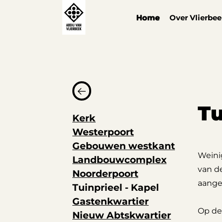
Cookies beheer paneel
Home
Over Vlierbe
Tu
Kerk
Westerpoort
Gebouwen westkant
Weinig
Landbouwcomplex
van d
Noorderpoort
aange
Tuinprieel - Kapel
Gastenkwartier
Op de
Nieuw Abtskwartier