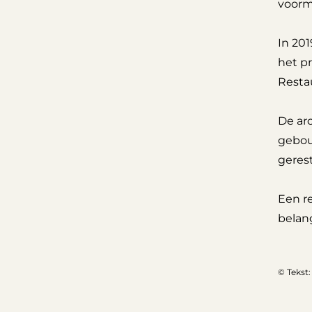
voorma
In 201
het p
Restau
De ar
gebouw
geres
Een r
belang
© Tekst