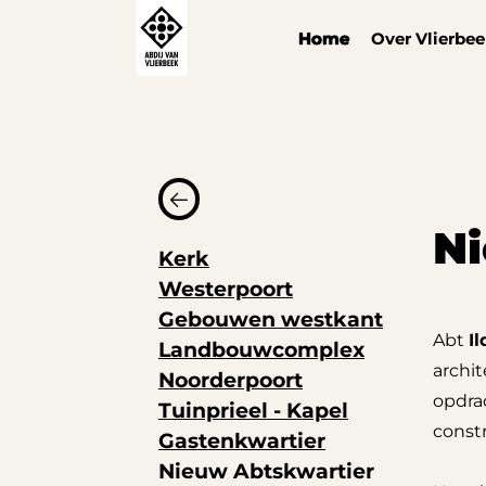
Cookies beheer paneel
Home
Over Vlierbe
Ni
Kerk
Westerpoort
Gebouwen westkant
Abt
I
Landbouwcomplex
archit
Noorderpoort
opdra
Tuinprieel - Kapel
constr
Gastenkwartier
Nieuw Abtskwartier