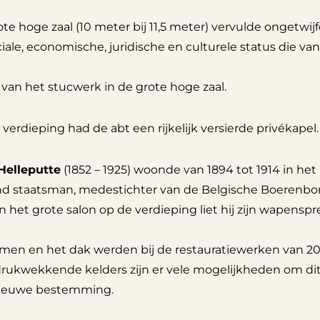
te hoge zaal (10 meter bij 11,5 meter) vervulde ongetwijfe
iale, economische, juridische en culturele status die va
 van het stucwerk in de grote hoge zaal.
verdieping had de abt een rijkelijk versierde privékapel.
 Helleputte
(1852 – 1925) woonde van 1894 tot 1914 in he
d staatsman, medestichter van de Belgische Boerenbon
In het grote salon op de verdieping liet hij zijn wapen
ramen en het dak werden bij de restauratiewerken van 20
drukwekkende kelders zijn er vele mogelijkheden om dit
ieuwe bestemming.