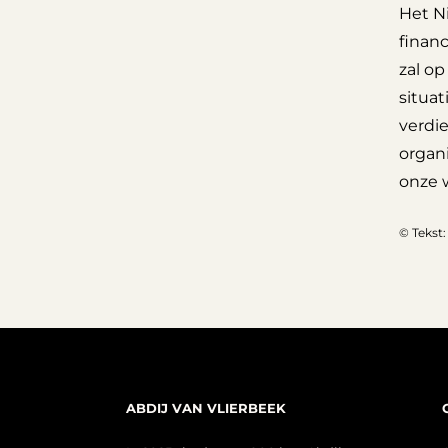
Het N
finan
zal op
situat
verdi
organi
onze 
© Tekst
ABDIJ VAN VLIERBEEK