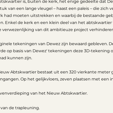
tskwartier is, buiten de kerk, het enige gedeelte dat D
uk van een lange vleugel – haast een paleis – die zich ver
rk had moeten uitstrekken en waarbij de bestaande ge
n. Enkel de kerk en een klein deel van het abtskwartier
 verwezenlijking van dit ambitieuze project verhinderen
iginele tekeningen van Dewez zijn bewaard gebleven. 
rde op basis van Dewez' tekeningen deze 3D-tekening 
had kunnen zijn.
ieuw Abtskwartier bestaat uit een 320 vierkante mete
ingangen. Op het gelijkvloers, zeven plaatsen met een i
venverdieping van het Nieuw Abtskwartier.
 van de trapleuning.