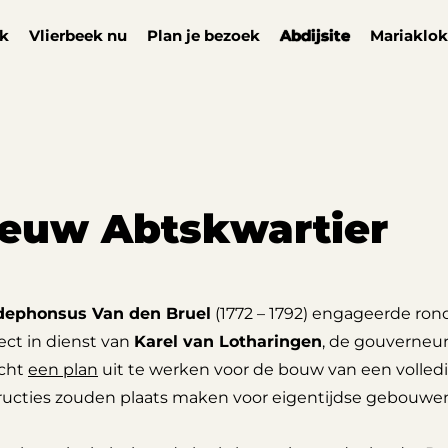
ek
Vlierbeek nu
Plan je bezoek
Abdijsite
Mariaklok
euw Abtskwartier
ldephonsus Van den Bruel
(1772 – 1792) engageerde ron
ect in dienst van
Karel van Lotharingen
, de gouverneur
cht
een plan
uit te werken voor de bouw van een volledi
ucties zouden plaats maken voor eigentijdse gebouwen in