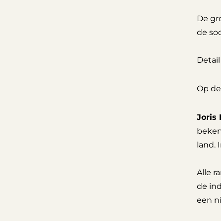
De gro
de soc
Detail
Op de 
Joris
beken
land. 
Alle 
de in
een n