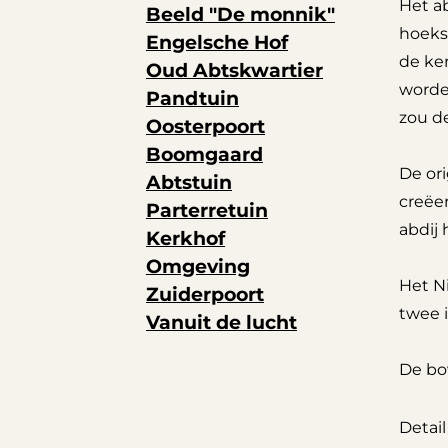
Het ab
Beeld "De monnik"
hoekst
Engelsche Hof
de ke
Oud Abtskwartier
worde
Pandtuin
zou de
Oosterpoort
Boomgaard
De or
Abtstuin
creëe
Parterretuin
abdij 
Kerkhof
Omgeving
Het N
Zuiderpoort
twee 
Vanuit de lucht
De bo
Detail